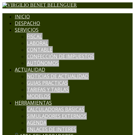
INICIO
DESPACHO
SERVICIOS
FISCAL
LABORAL
CONTABLE
CONFECCIÓN DE IMPUESTOS
AUTÓNOMOS
ACTUALIDAD
NOTICIAS DE ACTUALIDAD
GUIAS PRACTICAS
TARIFAS Y TABLAS
MODELOS
HERRAMIENTAS
CALCULADORAS BÁSICAS
SIMULADORES EXTERNOS
AGENDA
ENLACES DE INTERES