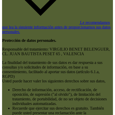
Le recomendamos
que lea la siguiente información antes de proporcionarnos sus datos
personales.
Protección de datos personales.
Responsable del tratamiento: VIRGILIO BENET BELENGUER,
CL. JUAN BAUTISTA PESET 65 , VALENCIA
La finalidad del tratamiento de sus datos es dar respuesta a sus
consultas y/o solicitudes de información, en base a su
consentimiento, facilitado al aportar sus datos (artículo 6.1.a,
RGPD)
Usted puede hacer valer los siguientes derechos sobre sus datos,
Derecho de información, acceso, de rectificación, de
oposición, de supresión ("al olvido"), de limitación del
tratamiento, de portabilidad, de no ser objeto de decisiones
individuales automatizadas.
Recuerde que ejercitar sus derechos es gratuito. También
puede usted presentar una reclamación ante la